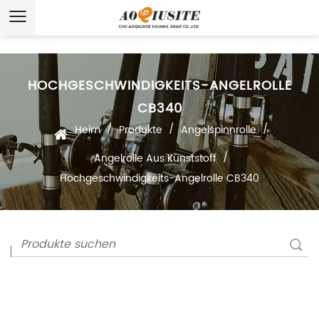
HOCHGESCHWINDIGKEITS-ANGELROLLE
CB340
/
/
/
Heim
Produkte
Angelspinnrolle
/
Angelrolle Aus Kunststoff
Hochgeschwindigkeits-Angelrolle CB340