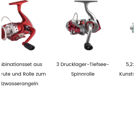
us
3 Drucklager-Tiefsee-
5,2:1 Angelrolle aus
zum
Spinnrolle
Kunststoff für Salzwass