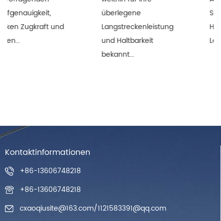
überlegene
Stabilität und
Langstreckenleistung
Haltbarkeit ihrer
und Haltbarkeit
Leistung wirken sich ...
bekannt...
Kontaktinformationen
+86-13606748218
+86-13606748218
cxaoqiusite@163.com
/
1121583391@qq.com