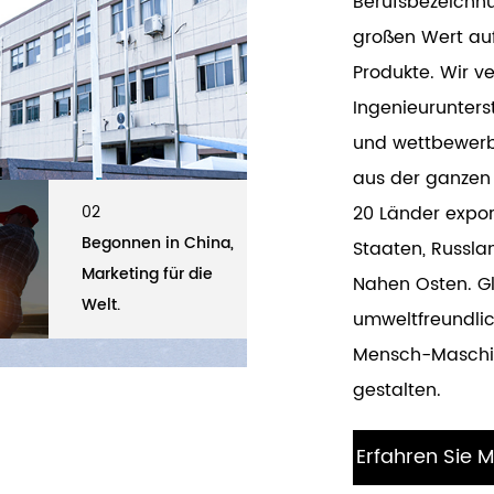
Berufsbezeichnu
großen Wert auf
Produkte. Wir v
Ingenieurunterst
und wettbewerb
aus der ganzen
20 Länder export
02
01
02
ite Fishing
Begonnen in China,
Cixi Aoqiusite Fishing
Begonnen 
Staaten, Russlan
td.
Marketing für die
Gear Co., Ltd.
Marketing 
Nahen Osten. Gl
Welt.
Welt.
umweltfreundli
Mensch-Maschine
gestalten.
Erfahren Sie 