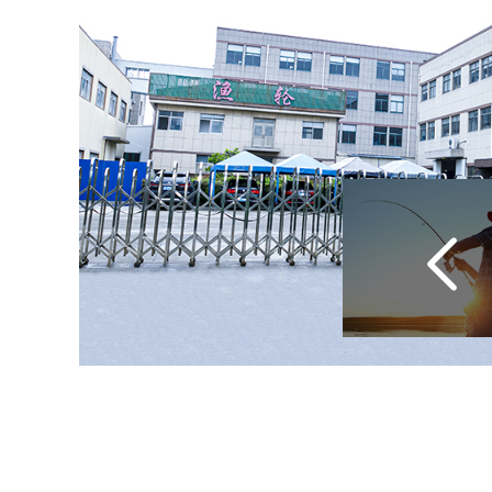
02
01
Begonnen in China,
Cixi Aoqius
Marketing für die
Gear Co., L
Welt.