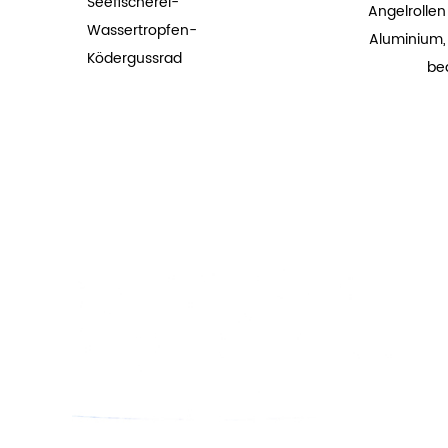
Seefischerei-
Angelrolle
Wassertropfen-
Aluminium, 
Ködergussrad
bed