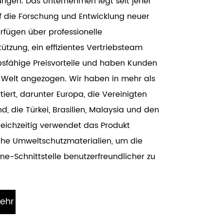
ngen. Das Unternehmen legt seit jeher
 die Forschung und Entwicklung neuer
erfügen über professionelle
ützung, ein effizientes Vertriebsteam
sfähige Preisvorteile und haben Kunden
 Welt angezogen. Wir haben in mehr als
iert, darunter Europa, die Vereinigten
in China,
d, die Türkei, Brasilien, Malaysia und den
für die
eichzeitig verwendet das Produkt
che Umweltschutzmaterialien, um die
-Schnittstelle benutzerfreundlicher zu
Mehr