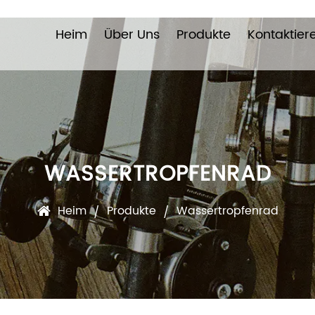
Heim
Über Uns
Produkte
Kontaktier
WASSERTROPFENRAD
Heim
Produkte
Wassertropfenrad
/
/