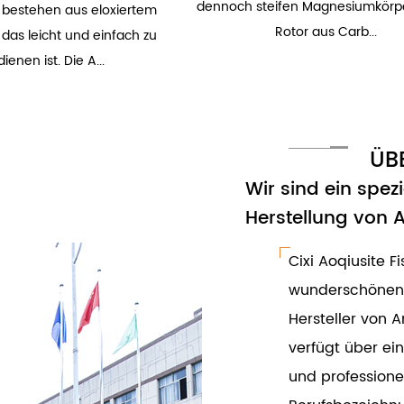
dennoch steifen Magnesiumkörpe
n bestehen aus eloxiertem
Rotor aus Carb...
das leicht und einfach zu
ienen ist. Die A...
ÜB
Wir sind ein spez
Herstellung von 
Cixi Aoqiusite Fi
wunderschönen H
Hersteller von
verfügt über ei
und professione