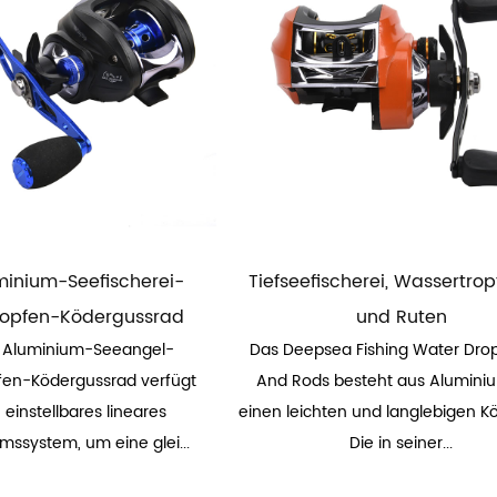
uminium-Seefischerei-
Tiefseefischerei, Wassertro
ropfen-Ködergussrad
und Ruten
1 Aluminium-Seeangel-
Das Deepsea Fishing Water Dro
fen-Ködergussrad verfügt
And Rods besteht aus Alumini
 einstellbares lineares
einen leichten und langlebigen Kö
ssystem, um eine glei...
Die in seiner...