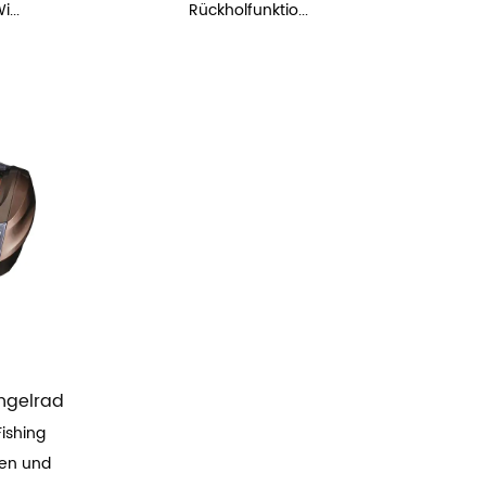
...
Rückholfunktio...
ngelrad
Fishing
ten und