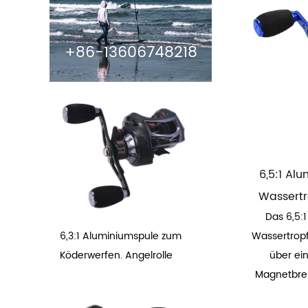
+86-13606748218
6,5:1 Al
Wassert
Das 6,5:
6,3:1 Aluminiumspule zum
Wassertrop
Köderwerfen. Angelrolle
über ein
Magnetbrem