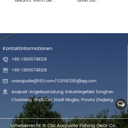
bekannt. Wenn die...
direkt auf...
Kontaktinformationen
+86-13606748218
+86-13606748218
cxaoqiusite@163.com
/
1121583391@qq.com
Aoqiusit-Angelausrüstung, Industriegebiet Zonghan
Chaotang, Stadt Cixi, Stadt Ningbo, Provinz Zhejiang
Urheberrecht ©
Cixi Aoqiusite Fishing Gear Co.,