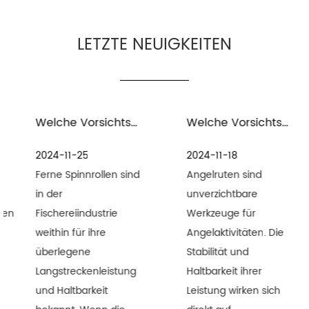
LETZTE NEUIGKEITEN
Welche Vorsichtsmaßnahmen gelten für die Wartung und Pflege entfernter Spinnrollen in Meerwasserumgebungen?
Welche Vorsichtsmaßnahmen sind für die Wartung von Angelausrüstung und Angelruten zu beachten?
2024-11-25
2024-11-18
Ferne Spinnrollen sind
Angelruten sind
in der
unverzichtbare
n
Fischereiindustrie
Werkzeuge für
weithin für ihre
Angelaktivitäten. Die
überlegene
Stabilität und
Langstreckenleistung
Haltbarkeit ihrer
und Haltbarkeit
Leistung wirken sich