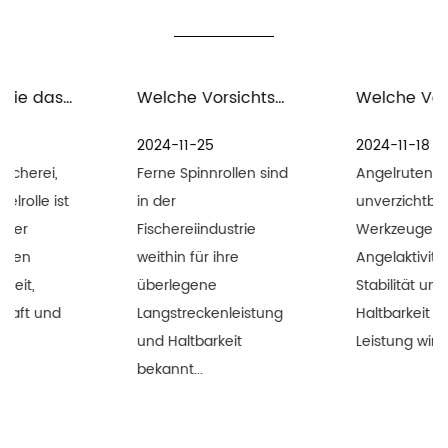
Welche Vorsichtsmaßnahmen gelten für die Wartung und Pflege entfernter Spinnrollen in Meerwasserumgebungen?
Welche Vorsichtsmaßnahmen sind für die Wartung von Angelausrüstung und Angelruten zu beachten?
2024-11-25
2024-11-18
Ferne Spinnrollen sind
Angelruten sind
in der
unverzichtbare
Fischereiindustrie
Werkzeuge für
weithin für ihre
Angelaktivitäten. Die
überlegene
Stabilität und
Langstreckenleistung
Haltbarkeit ihrer
und Haltbarkeit
Leistung wirken sich ...
bekannt...