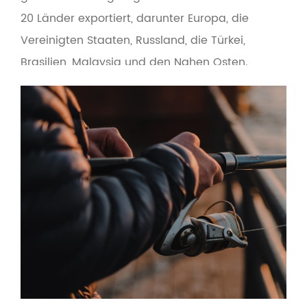
20 Länder exportiert, darunter Europa, die
Vereinigten Staaten, Russland, die Türkei,
Brasilien, Malaysia und den Nahen Osten.
Gleichzeitig verwendet das Produkt
umweltfreundliche Umweltschutzmaterialien,
um die Mensch-Maschine-Schnittstelle
benutzerfreundlicher zu gestalten. Basierend
auf dem Grundsatz „Qualität an erster Stelle
und Service an erster Stelle“ bietet das
Unternehmen OEM- und
Großhandelsdienstleistungen für Anbieter von
Angelausrüstung, den E-Commerce für
Angelausrüstung und grenzüberschreitende
Hersteller von Angelausrüstung.