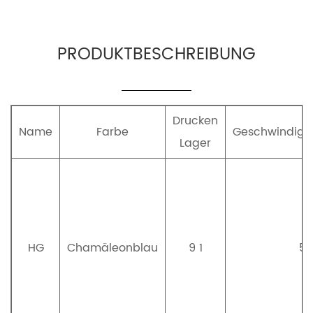
PRODUKTBESCHREIBUNG
Drucken
Name
Farbe
Geschwindigke
Lager
HG
Chamäleonblau
9 1
5,1